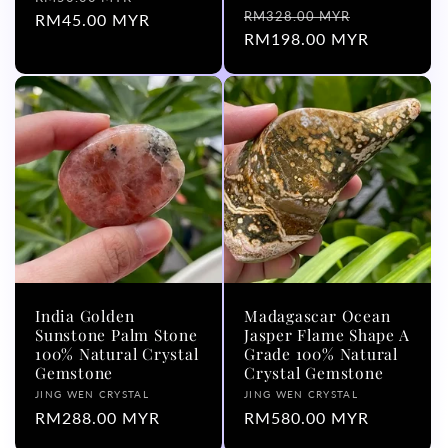
商：
常
促
RM328.00 MYR
规
RM45.00 MYR
销
规
RM198.00 MYR
销
价
价
价
价
格
格
India Golden
Madagascar Ocean
Sunstone Palm Stone
Jasper Flame Shape A
100% Natural Crystal
Grade 100% Natural
Gemstone
Crystal Gemstone
厂
厂
JING WEN CRYSTAL
JING WEN CRYSTAL
商：
常
RM288.00 MYR
商：
常
RM580.00 MYR
规
规