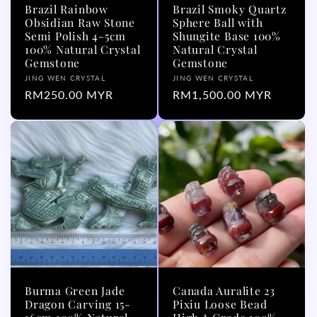
Brazil Rainbow
Brazil Smoky Quartz
Obsidian Raw Stone
Sphere Ball with
Semi Polish 4-5cm
Shungite Base 100%
100% Natural Crystal
Natural Crystal
Gemstone
Gemstone
厂
厂
JING WEN CRYSTAL
JING WEN CRYSTAL
商：
常
RM250.00 MYR
商：
常
RM1,500.00 MYR
规
规
价
价
格
格
Burma Green Jade
Canada Auralite 23
Dragon Carving 15-
Pixiu Loose Bead