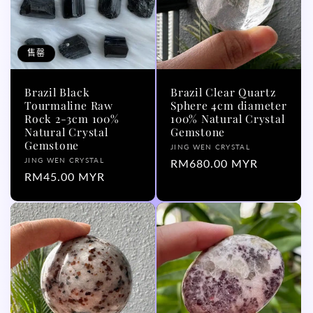
售罄
Brazil Black
Brazil Clear Quartz
Tourmaline Raw
Sphere 4cm diameter
Rock 2-3cm 100%
100% Natural Crystal
Natural Crystal
Gemstone
Gemstone
厂
JING WEN CRYSTAL
厂
JING WEN CRYSTAL
商：
常
RM680.00 MYR
商：
常
RM45.00 MYR
规
规
价
价
格
格