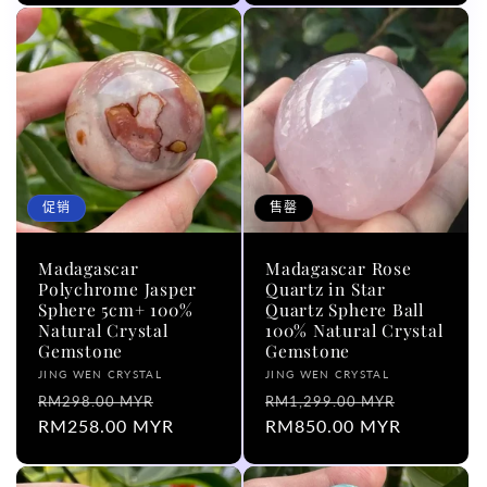
价
价
格
格
促销
售罄
Madagascar
Madagascar Rose
Polychrome Jasper
Quartz in Star
Sphere 5cm+ 100%
Quartz Sphere Ball
Natural Crystal
100% Natural Crystal
Gemstone
Gemstone
厂
厂
JING WEN CRYSTAL
JING WEN CRYSTAL
商：
常
促
商：
常
促
RM298.00 MYR
RM1,299.00 MYR
规
RM258.00 MYR
销
规
RM850.00 MYR
销
价
价
价
价
格
格