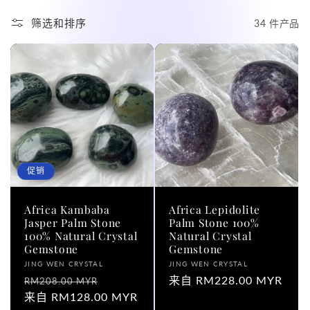
筛选和排序
34 件产品
促销
Africa Kambaba
Africa Lepidolite
Jasper Palm Stone
Palm Stone 100%
100% Natural Crystal
Natural Crystal
Gemstone
Gemstone
厂
厂
JING WEN CRYSTAL
JING WEN CRYSTAL
商：
常
促
商：
常
来自 RM228.00 MYR
RM208.00 MYR
规
来自 RM128.00 MYR
销
规