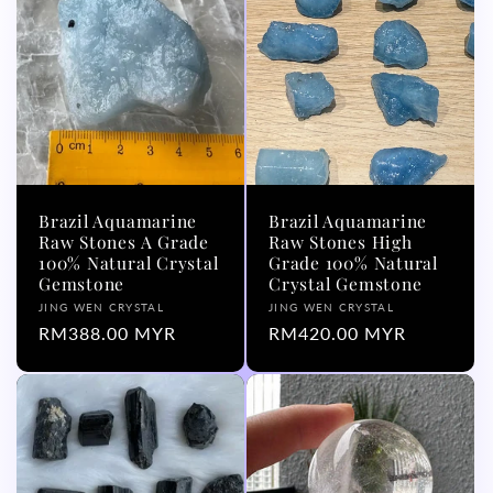
Brazil Aquamarine
Brazil Aquamarine
Raw Stones A Grade
Raw Stones High
100% Natural Crystal
Grade 100% Natural
Gemstone
Crystal Gemstone
厂
厂
JING WEN CRYSTAL
JING WEN CRYSTAL
商：
常
RM388.00 MYR
商：
常
RM420.00 MYR
规
规
价
价
格
格