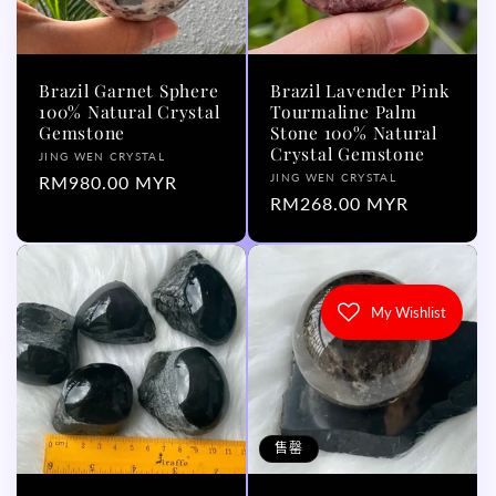
Brazil Garnet Sphere
Brazil Lavender Pink
100% Natural Crystal
Tourmaline Palm
Gemstone
Stone 100% Natural
Crystal Gemstone
厂
JING WEN CRYSTAL
厂
JING WEN CRYSTAL
商：
常
RM980.00 MYR
商：
常
RM268.00 MYR
规
规
价
价
格
格
My Wishlist
售罄