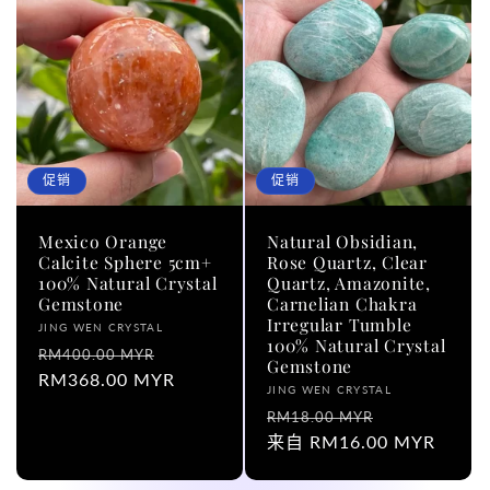
促销
促销
Mexico Orange
Natural Obsidian,
Calcite Sphere 5cm+
Rose Quartz, Clear
100% Natural Crystal
Quartz, Amazonite,
Gemstone
Carnelian Chakra
Irregular Tumble
厂
JING WEN CRYSTAL
100% Natural Crystal
商：
常
促
RM400.00 MYR
Gemstone
规
RM368.00 MYR
销
厂
JING WEN CRYSTAL
价
价
商：
常
促
RM18.00 MYR
格
规
来自 RM16.00 MYR
销
价
价