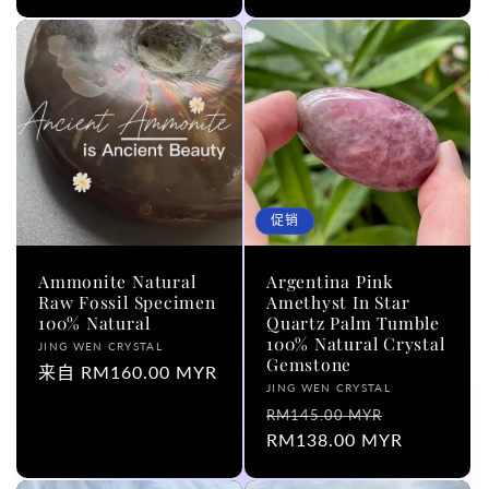
价
价
价
格
格
促销
Ammonite Natural
Argentina Pink
Raw Fossil Specimen
Amethyst In Star
100% Natural
Quartz Palm Tumble
100% Natural Crystal
厂
JING WEN CRYSTAL
Gemstone
商：
常
来自 RM160.00 MYR
厂
JING WEN CRYSTAL
规
商：
常
促
RM145.00 MYR
价
规
RM138.00 MYR
销
格
价
价