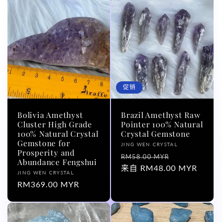
格
促销
Bolivia Amethyst
Brazil Amethyst Raw
Cluster High Grade
Pointer 100% Natural
100% Natural Crystal
Crystal Gemstone
Gemstone for
厂
JING WEN CRYSTAL
Prosperity and
商：
常
促
RM58.00 MYR
Abundance Fengshui
规
来自 RM48.00 MYR
销
厂
JING WEN CRYSTAL
价
价
商：
常
RM369.00 MYR
格
规
价
格