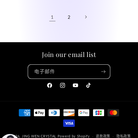
格
1
2
Join our email list
电子邮件
Facebook
Instagram
YouTube
TikTok
付
款
方
式
© 2026,
JING WEN CRYSTAL
Powerd by Shopify
退款政策
隐私政策