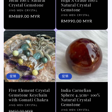
16cm 100% Natural
High A Grade 100%
Crystal Gemstone
Natural Crystal
Gemstone
厂
JING WEN CRYSTAL
厂
JING WEN CRYSTAL
商：
常
RM889.00 MYR
商：
常
RM990.00 MYR
规
规
价
价
格
格
促销
促销
Five Element Crystal
India Carnelian
Gemstone Keychain
Sphere 4.3cm+ 100%
with Gomati Chakra
Natural Crystal
Gemstone
厂
JING WEN CRYSTAL
厂
JING WEN CRYSTAL
商：
常
促
RM50.00 MYR