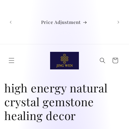
跳到内
We
容
Austra
Ind
Price Adjustment
Phil
Chin
didn't
购
物
车
收
high energy natural
藏
crystal gemstone
:
healing decor